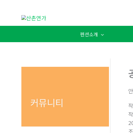
콘
텐
츠
로
펜션소개
건
너
뛰
기
안
커뮤니티
2