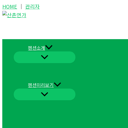
콘
HOME
│
관리자
텐
츠
로
건
너
펜션소개
뛰
기
펜션미리보기