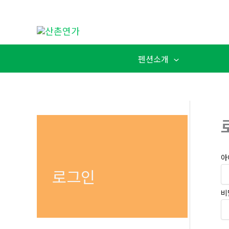
콘
텐
츠
로
펜션소개
건
너
뛰
기
아
로그인
비