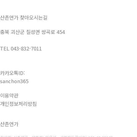
산촌연가 찾아오시는길
충북 괴산군 칠성면 쌍곡로 454
TEL 043-832-7011
카카오톡ID:
sanchon365
이용약관
개인정보처리방침
산촌연가