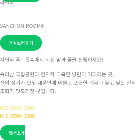
라일락
SANCHON ROOM6
객실보러가기
자연의 푸르름속에서 지친 맘과 몸을 힐링하세요!
속리산 국립공원의 한자락 그윽한 낭만이 기다리는 곳,
산의 정기가 모두 내품안에 머물고 포근한 계곡과 높고 낮은 산의
조화가 멋드러진 곳입니다.
010-6393-0504
010-3799-0088
펜션소개