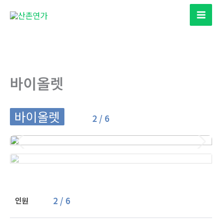
콘
텐
츠
로
건
너
바이올렛
뛰
기
바이올렛
2 / 6
2 / 6
인원