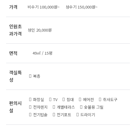
가격
비수기 100,000원~ 성수기 150,000원~
인원초
성인 20,000원
과가격
면적
49㎡ / 15평
객실특
복층
성
화장실
TV
침대
에어컨
취사도구
편의시
전자렌지
개별테라스
숯불용 그릴
설
전기밥솥
전기포트
드라이기