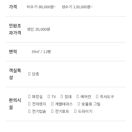
가격
비수기 80,000원~ 성수기 120,000원~
인원초
성인 20,000원
과가격
면적
39㎡ / 12평
객실특
단층
성
화장실
TV
침대
에어컨
취사도구
편의시
전자렌지
개별테라스
숯불용 그릴
설
전기밥솥
전기포트
드라이기