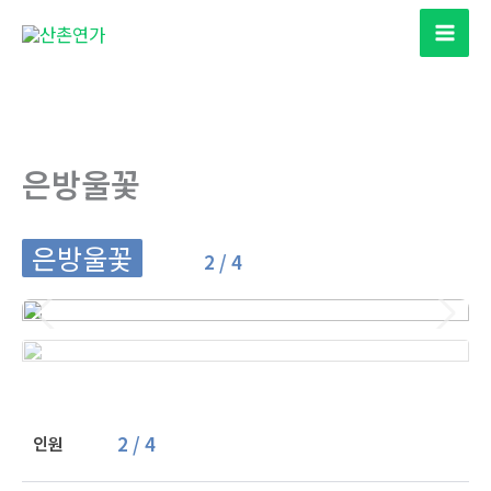
콘
텐
츠
로
건
너
은방울꽃
뛰
기
은방울꽃
2 / 4
2 / 4
인원